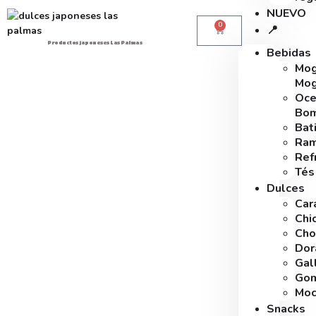
NUEVO
0
📍
Productos japoneses Las Palmas
Bebidas
Mo
Mo
Oce
Bo
Bat
Ra
Ref
Tés
Dulces
Car
Chi
Cho
Dor
Gal
Gom
Moc
Snacks