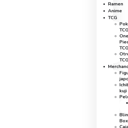
Ramen
Anime
TCG
Po
TC
On
Pie
TC
Otr
TC
Merchand
Fig
jap
Ich
kuji
Pel
Bli
Box
Caj