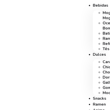
Bebidas
Mo
Mo
Oce
Bo
Bat
Ra
Ref
Tés
Dulces
Car
Chi
Cho
Dor
Gal
Gom
Moc
Snacks
Ramen