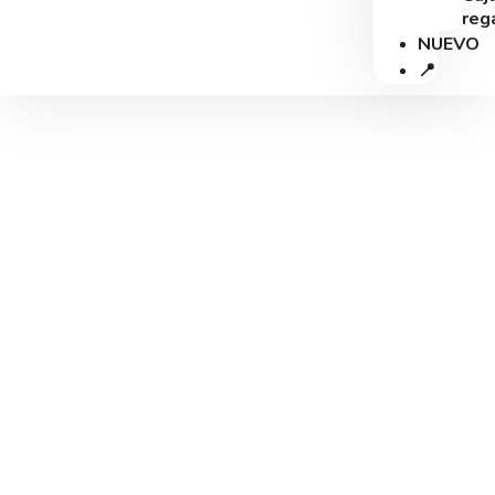
reg
NUEVO
📍