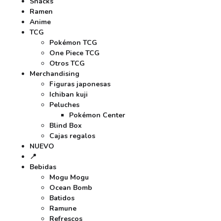
Snacks
Ramen
Anime
TCG
Pokémon TCG
One Piece TCG
Otros TCG
Merchandising
Figuras japonesas
Ichiban kuji
Peluches
Pokémon Center
Blind Box
Cajas regalos
NUEVO
📍
Bebidas
Mogu Mogu
Ocean Bomb
Batidos
Ramune
Refrescos