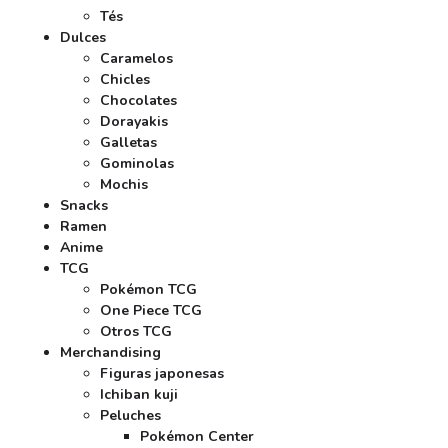
Tés
Dulces
Caramelos
Chicles
Chocolates
Dorayakis
Galletas
Gominolas
Mochis
Snacks
Ramen
Anime
TCG
Pokémon TCG
One Piece TCG
Otros TCG
Merchandising
Figuras japonesas
Ichiban kuji
Peluches
Pokémon Center