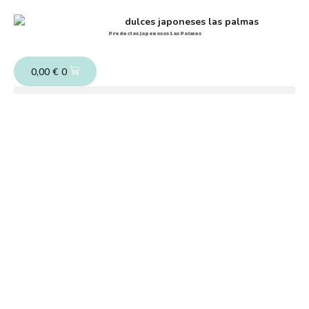
Productos japoneses Las Palmas
0,00
€
0