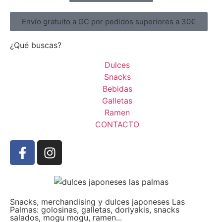
Envío gratuito a GC por pedidos superiores a 30€
¿Qué buscas?
Dulces
Snacks
Bebidas
Galletas
Ramen
CONTACTO
Snacks, merchandising y dulces japoneses Las
Palmas: golosinas, galletas, doriyakis, snacks
salados, mogu mogu, ramen...