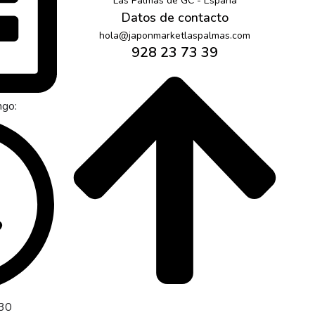
Las Palmas de GC - España
Datos de contacto
hola@japonmarketlaspalmas.com
928 23 73 39
ngo:
:30