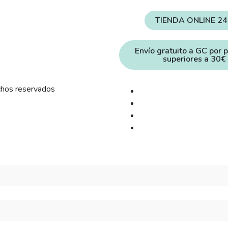
TIENDA ONLINE 2
Envío gratuito a GC por 
superiores a 30€
chos reservados