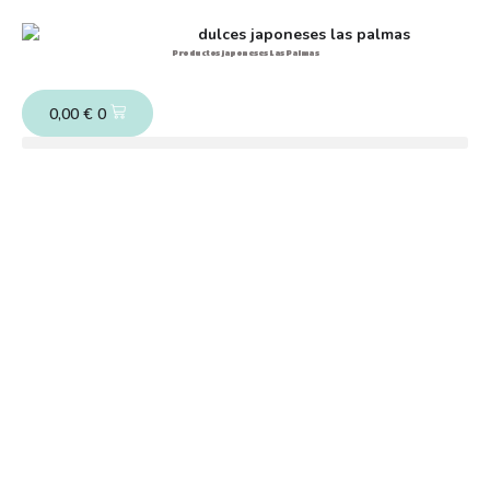
Productos japoneses Las Palmas
0,00
€
0