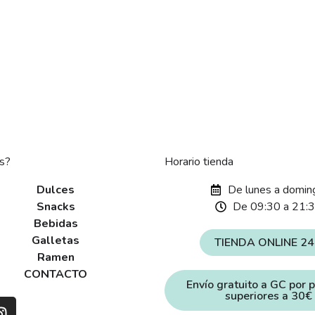
s?
Horario tienda
Dulces
De lunes a domin
Snacks
De 09:30 a 21:
Bebidas
Galletas
TIENDA ONLINE 2
Ramen
CONTACTO
Envío gratuito a GC por 
superiores a 30€