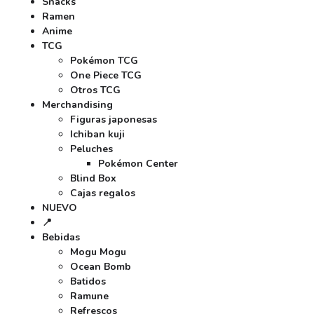
Snacks
Ramen
Anime
TCG
Pokémon TCG
One Piece TCG
Otros TCG
Merchandising
Figuras japonesas
Ichiban kuji
Peluches
Pokémon Center
Blind Box
Cajas regalos
NUEVO
📍
Bebidas
Mogu Mogu
Ocean Bomb
Batidos
Ramune
Refrescos