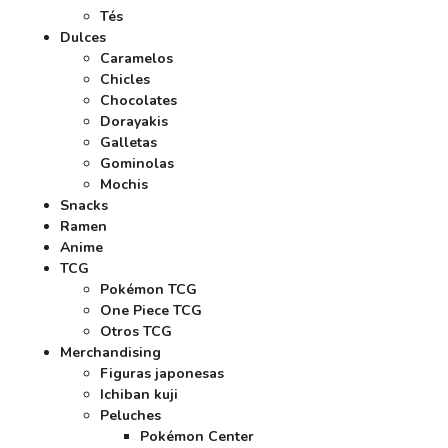
Tés
Dulces
Caramelos
Chicles
Chocolates
Dorayakis
Galletas
Gominolas
Mochis
Snacks
Ramen
Anime
TCG
Pokémon TCG
One Piece TCG
Otros TCG
Merchandising
Figuras japonesas
Ichiban kuji
Peluches
Pokémon Center