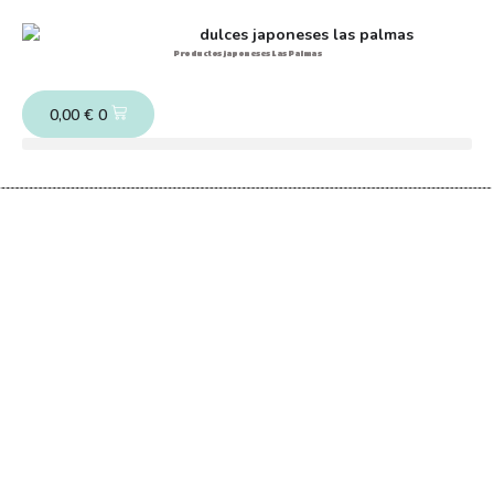
Productos japoneses Las Palmas
0,00
€
0