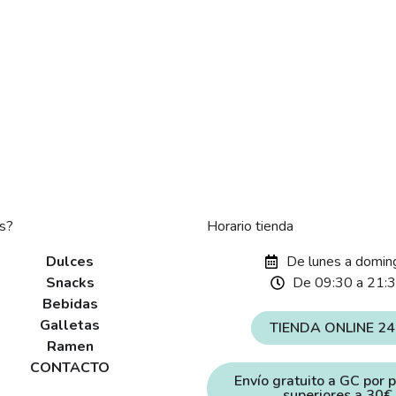
s?
Horario tienda
Dulces
De lunes a domin
Snacks
De 09:30 a 21:
Bebidas
Galletas
TIENDA ONLINE 2
Ramen
CONTACTO
Envío gratuito a GC por 
superiores a 30€