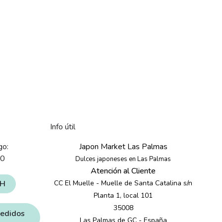
Info útil
go:
Japon Market Las Palmas
30
Dulces japoneses en Las Palmas
Atención al Cliente
4H
CC El Muelle - Muelle de Santa Catalina s/n
Planta 1, local 101
35008
pedidos
Las Palmas de GC - España