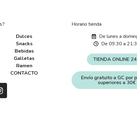
s?
Horario tienda
Dulces
De lunes a domin
Snacks
De 09:30 a 21:
Bebidas
Galletas
TIENDA ONLINE 2
Ramen
CONTACTO
Envío gratuito a GC por 
superiores a 30€