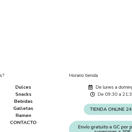
s?
Horario tienda
Dulces
De lunes a domin
Snacks
De 09:30 a 21:
Bebidas
Galletas
TIENDA ONLINE 2
Ramen
CONTACTO
Envío gratuito a GC por 
superiores a 30€