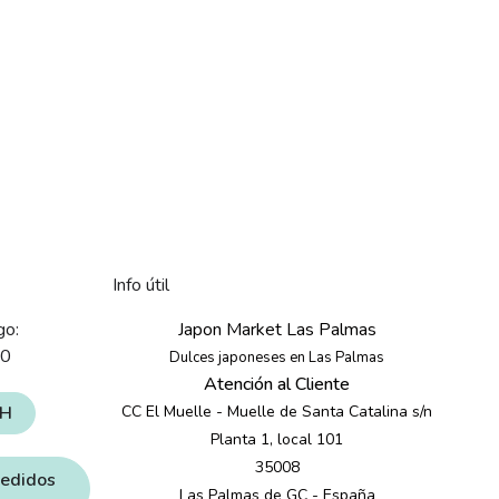
Info útil
go:
Japon Market Las Palmas
30
Dulces japoneses en Las Palmas
Atención al Cliente
4H
CC El Muelle - Muelle de Santa Catalina s/n
Planta 1, local 101
35008
pedidos
Las Palmas de GC - España