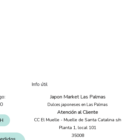
Info útil
go:
Japon Market Las Palmas
30
Dulces japoneses en Las Palmas
Atención al Cliente
4H
CC El Muelle - Muelle de Santa Catalina s/n
Planta 1, local 101
35008
pedidos