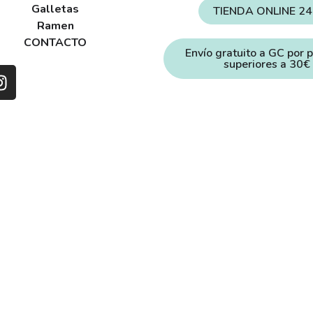
Galletas
TIENDA ONLINE 2
Ramen
CONTACTO
Envío gratuito a GC por 
superiores a 30€