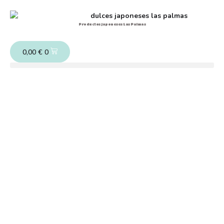
Productos japoneses Las Palmas
0,00
€
0