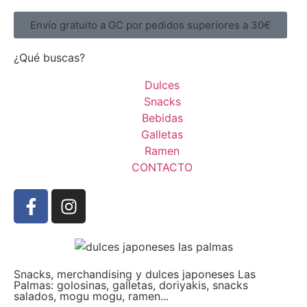
Envío gratuito a GC por pedidos superiores a 30€
¿Qué buscas?
Dulces
Snacks
Bebidas
Galletas
Ramen
CONTACTO
Snacks, merchandising y dulces japoneses Las
Palmas: golosinas, galletas, doriyakis, snacks
salados, mogu mogu, ramen...