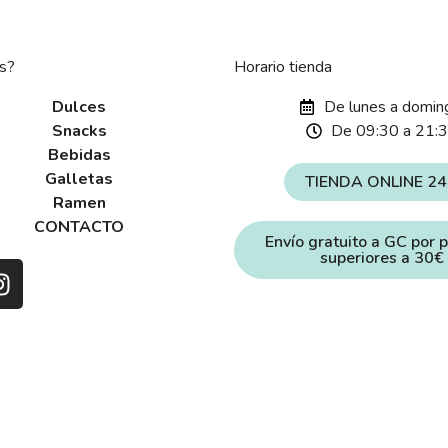
s?
Horario tienda
Dulces
De lunes a domin
Snacks
De 09:30 a 21:
Bebidas
Galletas
TIENDA ONLINE 2
Ramen
CONTACTO
Envío gratuito a GC por 
superiores a 30€