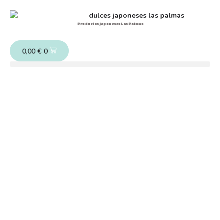
Productos japoneses Las Palmas
0,00
€
0