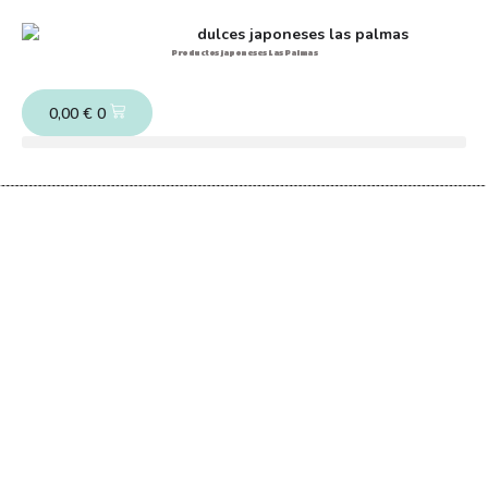
Productos japoneses Las Palmas
0,00
€
0