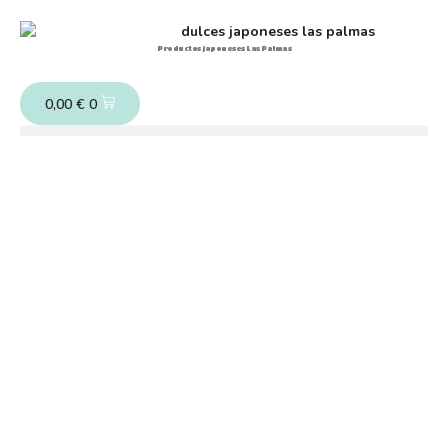
Productos japoneses Las Palmas
0,00
€
0