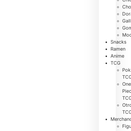
Cho
Dor
Gal
Gom
Moc
Snacks
Ramen
Anime
TCG
Po
TC
One
Pie
TC
Otr
TC
Merchand
Fig