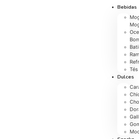
Bebidas
Mo
Mo
Oce
Bo
Bat
Ram
Ref
Tés
Dulces
Car
Chi
Cho
Dor
Gal
Gom
Moc