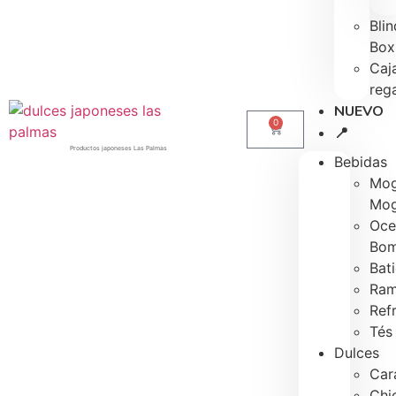
Blin
Box
Caj
reg
NUEVO
0
📍
Productos japoneses Las Palmas
Bebidas
Mo
Mo
Oce
Bo
Bat
Ram
Ref
Tés
Dulces
Car
Chi