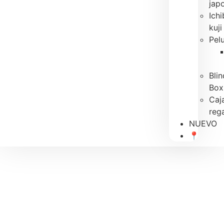
jap
Ich
kuji
Pel
Blin
Box
Caj
reg
NUEVO
📍