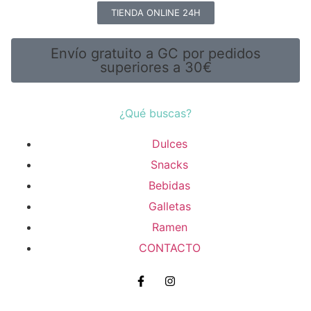
TIENDA ONLINE 24H
Envío gratuito a GC por pedidos
superiores a 30€
¿Qué buscas?
Dulces
Snacks
Bebidas
Galletas
Ramen
CONTACTO