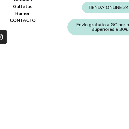
Galletas
TIENDA ONLINE 2
Ramen
CONTACTO
Envío gratuito a GC por 
superiores a 30€