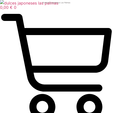
Skip
Productos japoneses Las Palmas
0,00
€
0
to
content