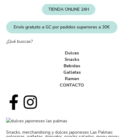
TIENDA ONLINE 24H
Envío gratuito a GC por pedidos superiores a 30€
¿Qué buscas?
Dulces
Snacks
Bebidas
Galletas
Ramen
CONTACTO
Snacks, merchandising y dulces japoneses Las Palmas:
golosinas, galletas, doriyakis, snacks salados, mogu mogu,